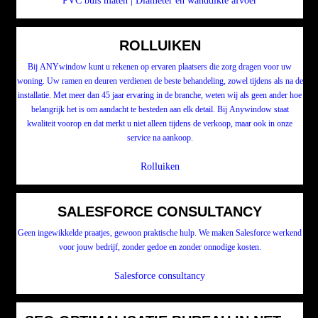
PVC buis maten | Diameter en wanddikte afvoer
ROLLUIKEN
Bij ANYwindow kunt u rekenen op ervaren plaatsers die zorg dragen voor uw
woning. Uw ramen en deuren verdienen de beste behandeling, zowel tijdens als na de
installatie. Met meer dan 45 jaar ervaring in de branche, weten wij als geen ander hoe
belangrijk het is om aandacht te besteden aan elk detail. Bij Anywindow staat
kwaliteit voorop en dat merkt u niet alleen tijdens de verkoop, maar ook in onze
service na aankoop.
Rolluiken
SALESFORCE CONSULTANCY
Geen ingewikkelde praatjes, gewoon praktische hulp. We maken Salesforce werkend
voor jouw bedrijf, zonder gedoe en zonder onnodige kosten.
Salesforce consultancy