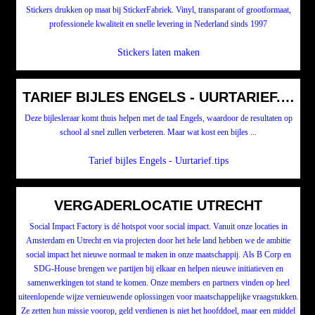
Stickers drukken op maat bij StickerFabriek. Vinyl, transparant of grootformaat,
professionele kwaliteit en snelle levering in Nederland sinds 1997
Stickers laten maken
TARIEF BIJLES ENGELS - UURTARIEF.TIPS
Deze bijlesleraar komt thuis helpen met de taal Engels, waardoor de resultaten op
school al snel zullen verbeteren. Maar wat kost een bijles ...
Tarief bijles Engels - Uurtarief.tips
VERGADERLOCATIE UTRECHT
Social Impact Factory is dé hotspot voor social impact. Vanuit onze locaties in
Amsterdam en Utrecht en via projecten door het hele land hebben we de ambitie
social impact het nieuwe normaal te maken in onze maatschappij. Als B Corp en
SDG-House brengen we partijen bij elkaar en helpen nieuwe initiatieven en
samenwerkingen tot stand te komen. Onze members en partners vinden op heel
uiteenlopende wijze vernieuwende oplossingen voor maatschappelijke vraagstukken.
Ze zetten hun missie voorop, geld verdienen is niet het hoofddoel, maar een middel